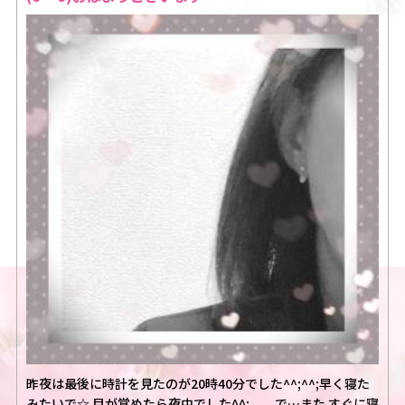
昨夜は最後に時計を見たのが20時40分でした^^;^^;早く寝た
みたいで☆ 目が覚めたら夜中でした^^;、、で…また すぐに寝