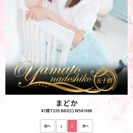
まどか
47歳T155 B83(C) W58 H86
前へ
1
2
次へ