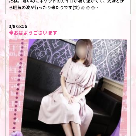
たね。 寒いのにポケットのカイロが凄く温かくて、先ほどか
ら眠気の波が行ったり来たりです(笑) 🌼 🌼 🌼…
3/8 05:56
🍓おはようございます