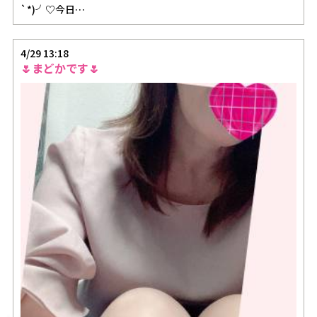
`*)╯♡今日…
4/29 13:18
🌷まどかです🌷