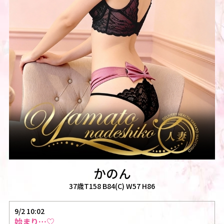
かのん
37歳T158 B84(C) W57 H86
9/2 10:02
始まり…♡