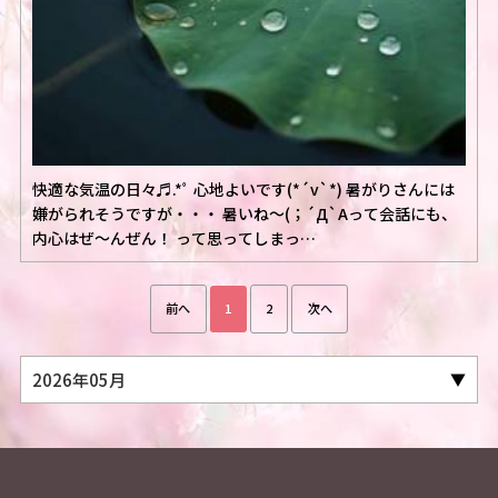
快適な気温の日々♬.*ﾟ 心地よいです(*´v`*) 暑がりさんには
嫌がられそうですが・・・ 暑いね〜(；´Д`Aって会話にも、
内心はぜ〜んぜん！ って思ってしまっ…
前へ
1
2
次へ