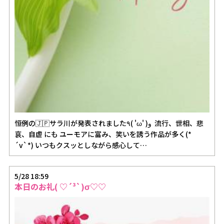
恒例の🇯🇵サラ川が発表されました٩( 'ω' )و 流行、世相、悲
哀、自虐 にも ユーモアに富み、笑いを誘う作品が多く(*
´v`*) いつもクスッとしながら感心して…
5/28 18:59
本日のお礼( ♡´³`)σ♡♡