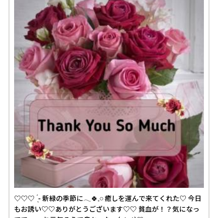
♡♡♡ ̖́- 新緑の季節に𓂃🍀𓈒𓏸 癒しを運んで来てくれた♡ 今日
もお誘い♡♡ありがとうございます♡♡ 貧血が！？気になっ