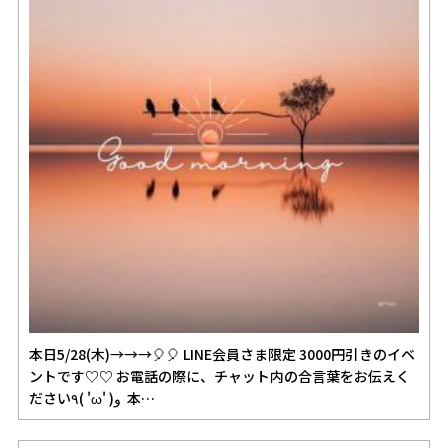
本日5/28(木)→→→🎈🎈 LINE会員さま限定 3000円引きのイベ
ントです♡♡ お電話の際に、チャット内の合言葉をお伝えく
ださい٩( 'ω' )و 本…