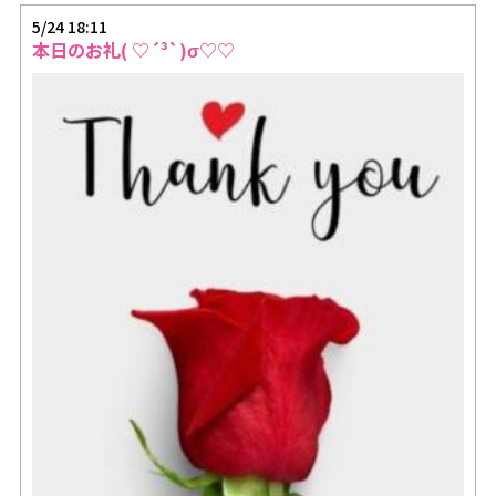
5/24 18:11
本日のお礼( ♡´³`)σ♡♡