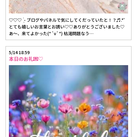
♡♡♡ ̖́- ブログやパネルで気にしてくだっていたと！？♬.*ﾟ
とても嬉しいお言葉とお誘い♡♡ありがとうございました♡
あ〜、来てよかった(*´v`*) 枯渇問題なう…
5/14 18:59
本日のお礼💌♡