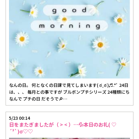
なんの日。 何となくの日課で見てしまいます( ఠ‿ఠ )♬.*ﾟ 24日
は、、、 毎月との事ですが ブルボンプチシリーズ 24種類にち
なんで プチの日 だそうで🔎…
5/23 00:14
日をまたぎましたが（ > < ）…💦本日のお礼( ♡
´³`)σ♡♡