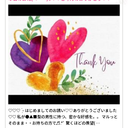
♡♡♡ ̖́- はじめましてのお誘い♡♡ありがとうございました
♡♡ 私が●▲■型の男性に持つ、密かな好感を。。 マルっと
そのまま・・お持ちの方で♬.*ﾟ 驚くほどの羨望( …