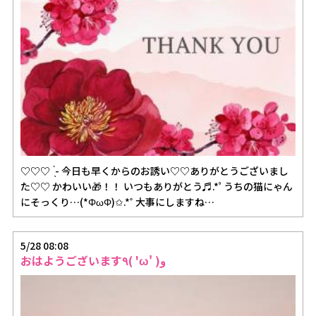
♡♡♡ ̖́- 今日も早くからのお誘い♡♡ありがとうございまし
た♡♡ かわいい🎁！！ いつもありがとう♬.*ﾟうちの猫にゃん
にそっくり…(*ΦωΦ)✩.*˚ 大事にしますね…
5/28 08:08
おはようございます٩( 'ω' )و