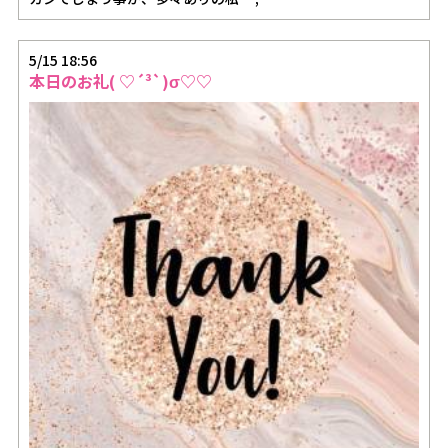
5/15 18:56
本日のお礼( ♡´³`)σ♡♡