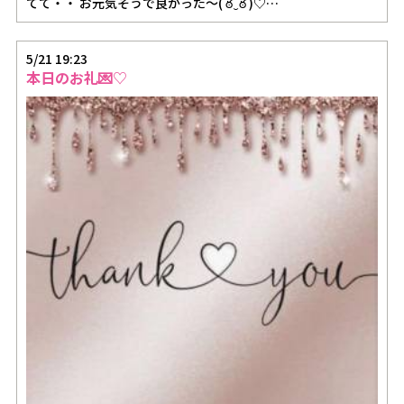
てて・・ お元気そうで良かった～( ఠ‿ఠ )♡…
5/21 19:23
本日のお礼💌♡