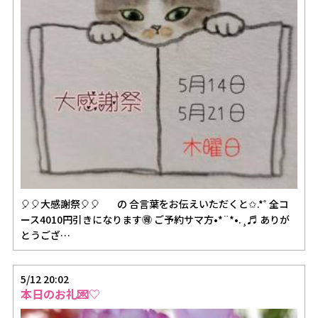
🎈🎈大感謝祭🎈🎈 の 合言葉をお伝えいただくと✩.*˚ 全コ
ース4010円引きになります🉐 ご予約サマ方•*¨*•.¸♬︎ ありが
とうござ…
5/12 20:02
本日のお礼💌♡