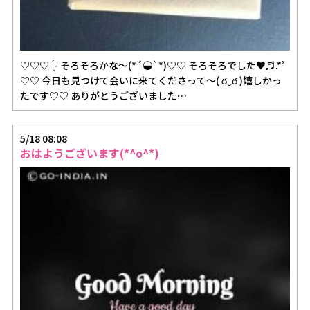
♡♡♡ ̖́- そろそろかな～(*´◒`*)♡♡ そろそろでした♥♬.*ﾟ
♡♡ 今日も見つけて会いに来てくださって～( ఠ‿ఠ )嬉しかっ
たです♡♡ ありがとうございました…
5/18 08:08
おはようございます(*^o^*)