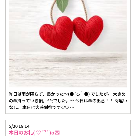
昨日は雨が降らず、良かった～(●´ω｀●) でしたが。 大きめ
の傘持っていき損。^^;でした。‪𐤔𐤔‬ 今日は傘の出番！！ 間違い
なし。 本日は大感謝祭です♡♡ …
5/20 18:14
本日のお礼( ♡´³`)σ💌