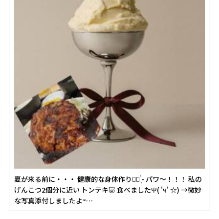
夏が来る前に・・・ 健康的な身体作り✊🏻 ̖́-‬ パワ～！！！ 私の
げんこつ2個分に近い トンテキ🐷 食べましたΨ( 'ч' ☆) →微妙
な写真添付しましたよ‪𐤔…