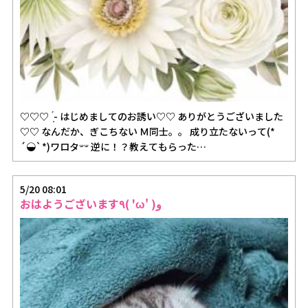
♡♡♡ ̖́- はじめましてのお誘い♡♡ ありがとうございました
♡♡ なんだか、ぎこちない Ｍ同士。。 成り立たないって(*
´◒`*)ワロタ‪𐤔𐤔‬ 逆に！？教えてもらった…
5/20 08:01
おはようございます٩( 'ω' )و