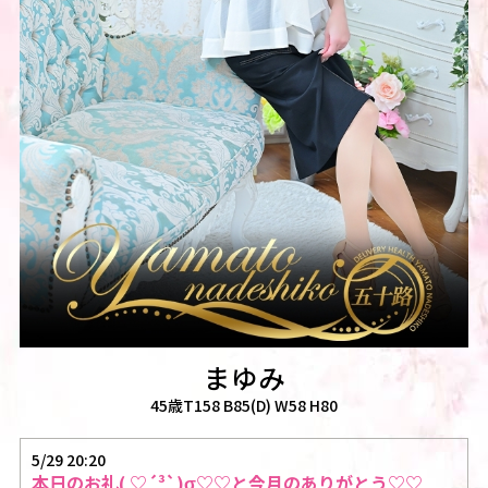
まゆみ
45歳T158 B85(D) W58 H80
5/29 20:20
本日のお礼( ♡´³`)σ♡♡と今月のありがとう♡♡