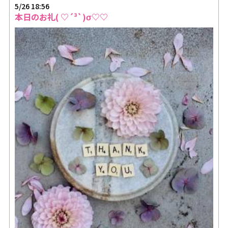
5/26 18:56
本日のお礼( ♡´³`)σ♡♡