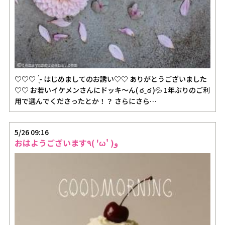
♡♡♡ ̖́- はじめましてのお誘い♡♡ ありがとうございました
♡♡ お若いイケメンさんにドッキ～ん( ఠ‿ఠ )💦 1年ぶりのご利
用で選んでくださったとか！？ さらにさら…
5/26 09:16
おはようございます٩( 'ω' )و