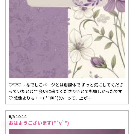
♡♡♡ ̖́- なでしこページとは別媒体で ずっと気にしてくださ
っていたと♬*° 会いに来てくださり♡とても嬉しかったです
♡ 想像よりも・・( *´艸`)ｳﾌ。って、上が…
6/5 10:14
おはようございます(*´v`*)