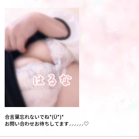
合言葉忘れないでね*(Ü*)*
お問い合わせお待ちしてます⸝⸝⸝⸝⸝⸝♡