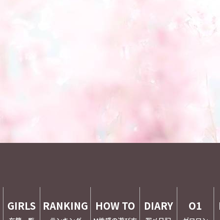
E
GIRLS
RANKING
HOW TO
DIARY
O1