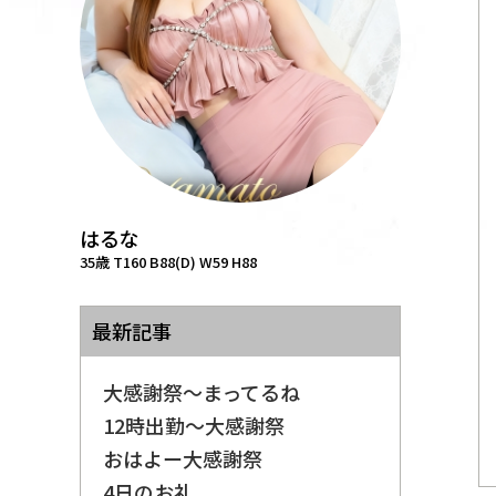
はるな
35歳 T160 B88(D) W59 H88
最新記事
大感謝祭～まってるね
12時出勤～大感謝祭
おはよー大感謝祭
4日のお礼