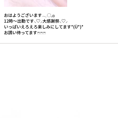
おはようございます𓂃◌𓈒𓐍
12時～出勤です‪⸜♡⸝‍‬大感謝祭‪⸜♡⸝‍‬
いっぱいえろえろ楽しみにしてます*(Ü*)*
お誘い待ってますෆෆෆ