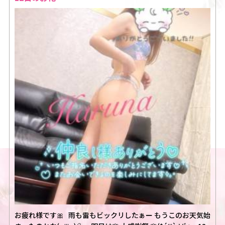
お疲れ様です🎀 雨も雷もビックリしたぁー もうこのお天気始