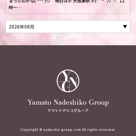
まったのかな( ˙꒳​˙ )💦 明日は🌸 大感謝祭 🌸(*´꒳`ﾉﾉﾞ✨ 12
時～…
Copyright © nadesiko-group.com All rights reserved.