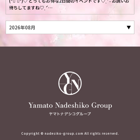
(*ฅ́˘ฅ̀*)♡ とってもお得な2日間のイベントです♡ˎˊ˗ お誘いお
待ちしてますね♡ˎˊ…
Copyright © nadesiko-group.com All rights reserved.