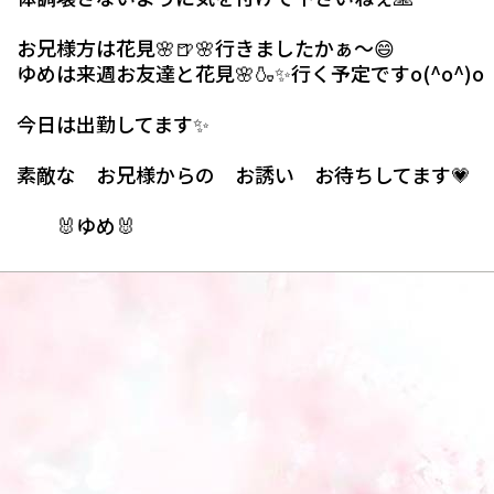
お兄様方は花見🌸🍺🌸行きましたかぁ～😄
ゆめは来週お友達と花見🌸🍶✨行く予定ですo(^o^)o
今日は出勤してます✨
素敵な お兄様からの お誘い お待ちしてます💗
🐰ゆめ🐰