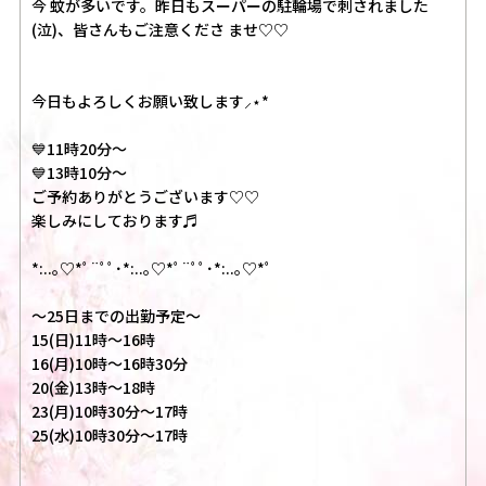
今 蚊が多いです。昨日もスーパーの駐輪場で刺されました
(泣)、皆さんもご注意くださ ませ♡♡
今日もよろしくお願い致します⸝⋆︎*
💙11時20分〜
💙13時10分〜
ご予約ありがとうございます♡♡
楽しみにしております♬
*:..｡♡︎*ﾟ¨ﾟﾟ･*:..｡♡︎*ﾟ¨ﾟﾟ･*:..｡♡︎*ﾟ
〜25日までの出勤予定〜
15(日)11時〜16時
16(月)10時〜16時30分
20(金)13時〜18時
23(月)10時30分〜17時
25(水)10時30分〜17時