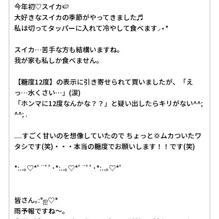
今年初♡スイカ🍉
大好きなスイカの季節がやってきました♬
私は切ってタッパーに入れて冷やして食べます⸝⋆︎*
スイカ…苦手な方も結構いますね。
我が家も私しか食べません。
【糖度12度】の表示に引き寄せられて買いましたが、「え
っ…水くさい…」(涙)
「ホンマに12度なんかな？？」と疑い出したらキリがない^^;
^^; .
....すごく甘いのを想像していたので ちょっと💢ムカついたワ
タシです(笑)・・・本当の糖度でお願いします！！です(笑)
*:..｡♡︎*ﾟ¨ﾟﾟ･*:..｡♡︎*ﾟ¨ﾟﾟ･*:..｡♡︎*ﾟ
皆さん｡:°ஐ♡*
雨予報ですね〜。