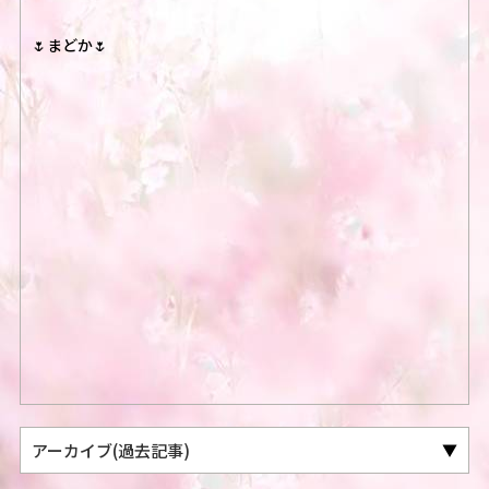
🌷まどか🌷