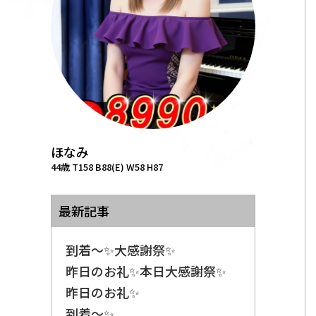
ほなみ
44歳 T158 B88(E) W58 H87
最新記事
到着〜✨大感謝祭✨
昨日のお礼✨本日大感謝祭✨
昨日のお礼✨
到着〜✨