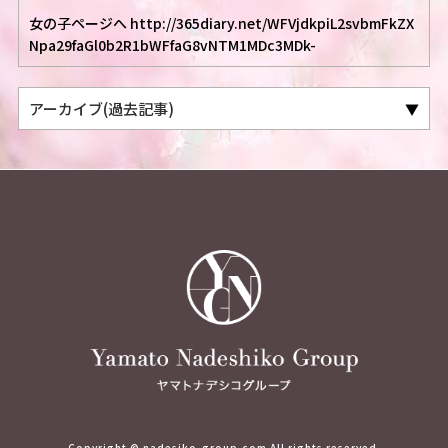
女の子ページへ http://365diary.net/WFVjdkpiL2svbmFkZX
Npa29faGl0b2R1bWFfaG8vNTM1MDc3MDk-
Copyright © nadesiko-group.com All rights reserved.