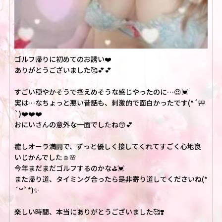
ゴルフ帰りに初めてのお誘い❤️
ありがとうございました🥰💕💕
すごい穏やかそうで控えめそうな感じやったのに…😍💓
実は…なちょっと悪い昔話も、刺激的で面白かったです(*´艸
`)❤️❤️❤️
おにいさんの意外な一面でしたね😚💕
癒しオーラ満開で、ずっと優しく接してくれてすごく心地良
いじかんでした☺️🌸
今年まだまだゴルフするのかな⛳️💓
また帰り道、タイミング合ったら是非寄り道してくださいね(*
´꒳`*)✨️
楽しい時間、本当にありがとうございました🥰❣️