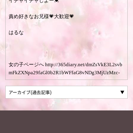
イチャイチャしよー💓
責め好きなお兄様💗大歓迎💗
はるな
女の子ページへ http://365diary.net/dmZsVkE3L2svb
mFkZXNpa29faGl0b2R1bWFfaG8vNDg3MjUzMzc-