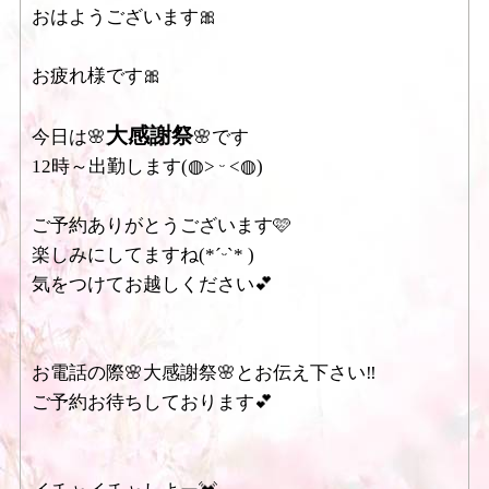
おはようございます🎀
お疲れ様です🎀
大感謝祭
今日は🌸
🌸です
12時～出勤します‎(◍˃ ᵕ ˂◍)
ご予約ありがとうございます🩷
楽しみにしてますね‪(*ˊᵕˋ* )
気をつけてお越しください💕
お電話の際🌸大感謝祭🌸とお伝え下さい‼️
ご予約お待ちしております💕