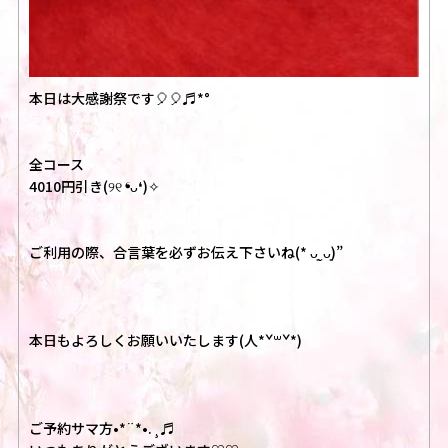
本日は大感謝祭です🎈🎈♬*°
全コース
4010円引き(୨୧ ❛ᴗ❛)✧
ご利用の際、合言葉を必ずお伝え下さいね(* ᴗ͈ˬᴗ͈)”
本日もよろしくお願いいたします(人*ˇ꒳ˇ*)
ご予約サマ方•*¨*•.¸♬︎