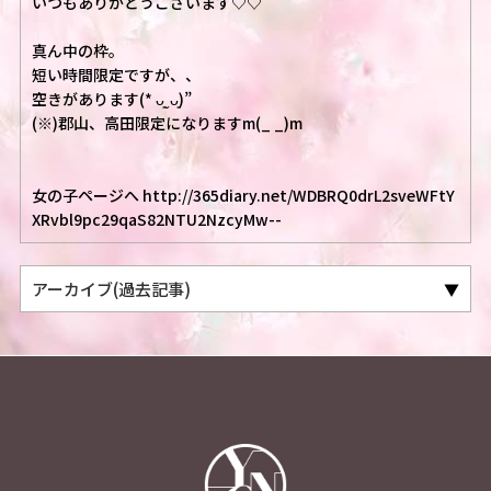
いつもありがとうございます♡♡
真ん中の枠。
短い時間限定ですが、、
空きがあります(* ᴗ͈ˬᴗ͈)”
(※)郡山、高田限定になりますm(_ _)m
女の子ページへ http://365diary.net/WDBRQ0drL2sveWFtY
XRvbl9pc29qaS82NTU2NzcyMw--