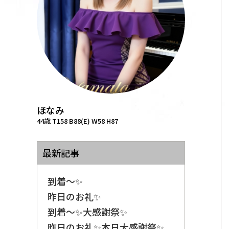
ほなみ
44歳 T158 B88(E) W58 H87
最新記事
到着〜✨
昨日のお礼✨
到着〜✨大感謝祭✨
昨日のお礼✨本日大感謝祭✨