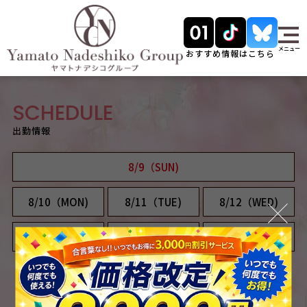
メニュー
おすすめ情報はこちら
SCHEDULE
出勤情報
8/9（SUN)
8/10（MON)
8/11（TUE)
8/12（WED)
8/13（THU)
8/14（FRI)
8/15（SAT)
0
『出勤総勢
人』