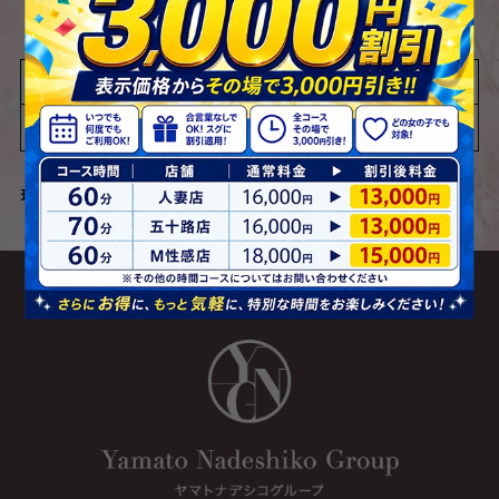
0
『待機総勢
人』
店舗検索
現在出勤は未定です