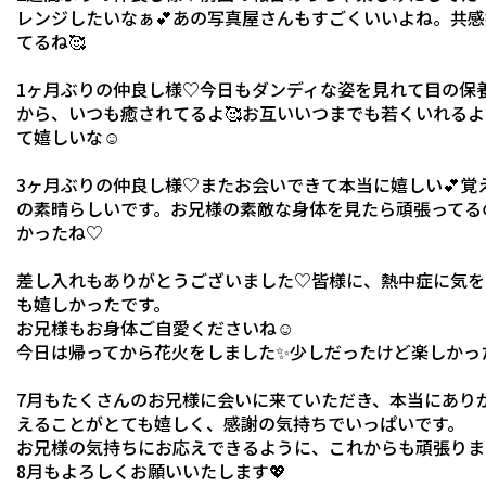
レンジしたいなぁ💕あの写真屋さんもすごくいいよね。共
てるね🥰
1ヶ月ぶりの仲良し様♡今日もダンディな姿を見れて目の保
から、いつも癒されてるよ🥰お互いいつまでも若くいれるよ
て嬉しいな☺️
3ヶ月ぶりの仲良し様♡またお会いできて本当に嬉しい💕覚
の素晴らしいです。お兄様の素敵な身体を見たら頑張ってる
かったね♡
差し入れもありがとうございました♡皆様に、熱中症に気を
も嬉しかったです。
お兄様もお身体ご自愛くださいね☺️
今日は帰ってから花火をしました✨少しだったけど楽しかった
7月もたくさんのお兄様に会いに来ていただき、本当にあり
えることがとても嬉しく、感謝の気持ちでいっぱいです。
お兄様の気持ちにお応えできるように、これからも頑張りま
8月もよろしくお願いいたします💖