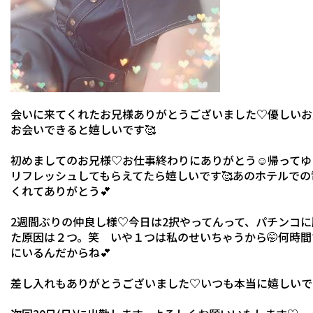
会いに来てくれたお兄様ありがとうございました♡優しいお
お会いできると嬉しいです🥰
初めましてのお兄様♡お仕事終わりにありがとう☺️帰って
リフレッシュしてもらえてたら嬉しいです🥰あのホテルで
くれてありがとう💕
2週間ぶりの仲良し様♡今日は2択やってんって、パチンコに
た原因は２つ。笑 いや１つは私のせいちゃうから🤭何時
にいるんだからね💕
差し入れもありがとうございました♡いつも本当に嬉しいで