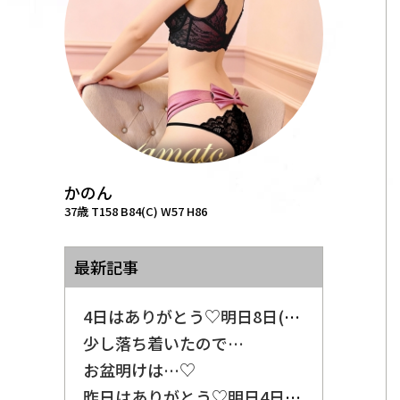
かのん
37歳 T158 B84(C) W57 H86
最新記事
4日はありがとう♡明日8日(土)出勤します♪
少し落ち着いたので…
お盆明けは…♡
昨日はありがとう♡明日4日(火)出勤します♪